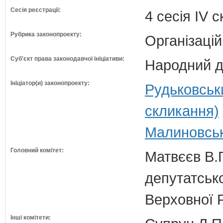
Сесія реєстрації:
4 сесія IV 
Рубрика законопроекту:
Організацій
Суб'єкт права законодавчої ініціативи:
Народний д
Ініціатор(и) законопроекту:
Рудьковськ
скликання)
Малиновськ
Головний комітет:
Матвєєв В.Г
депутатсько
Верховної 
Інші комітети: