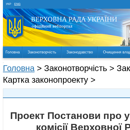
УКР
ENG
Головна
Законотворчість
Законодавство
Очищення вла
Головна
> Законотворчість > За
Картка законопроекту >
Проект Постанови про у
комісії Верховної 