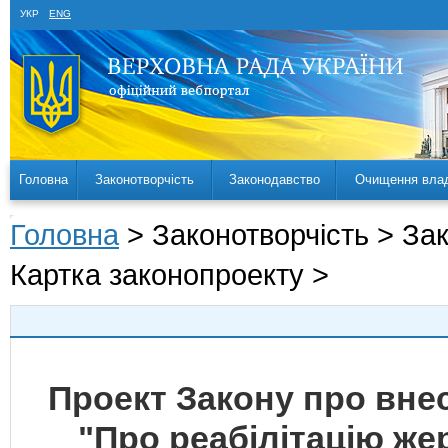
УКР
ENG
Головна
Законотворчість
Законодавство
Очищення вла
Головна
> Законотворчість > За
Картка законопроекту >
Проект Закону про внес
"Про реабілітацію же