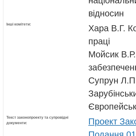
національн
відносин
Інші комітети:
Хара В.Г. К
праці
Мойсик В.Р.
забезпечен
Супрун Л.П
Зарубінськи
Європейсько
Текст законопроекту та супровідні
Проект Зак
документи:
Подання 01