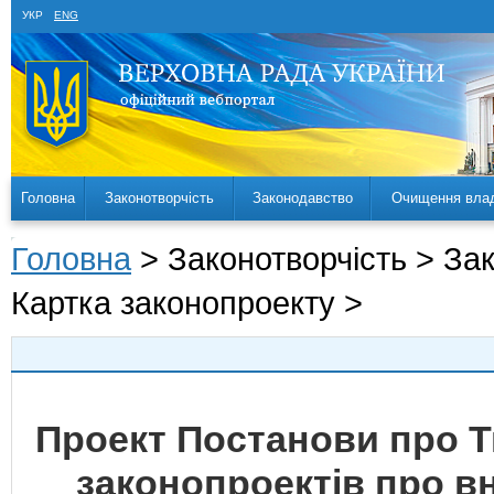
УКР
ENG
Головна
Законотворчість
Законодавство
Очищення вла
Головна
> Законотворчість > За
Картка законопроекту >
Проект Постанови про 
законопроектів про вн