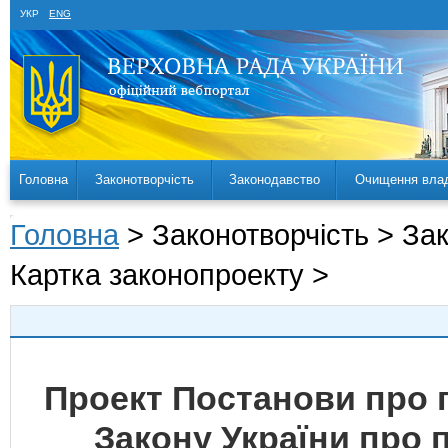
УКР
ENG
Головна
Законотворчість
Законодавство
Очищення вла
Головна
> Законотворчість > За
Картка законопроекту >
Проект Постанови про 
Закону України про