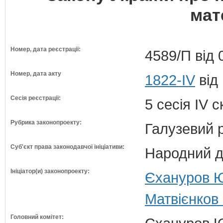
мат
Номер, дата реєстрації:
4589/П від 
Номер, дата акту
1822-IV
від
Сесія реєстрації:
5 сесія IV 
Рубрика законопроекту:
Галузевий 
Суб'єкт права законодавчої ініціативи:
Народний д
Ініціатор(и) законопроекту:
Єхануров Ю
Матвієнков 
Головний комітет: