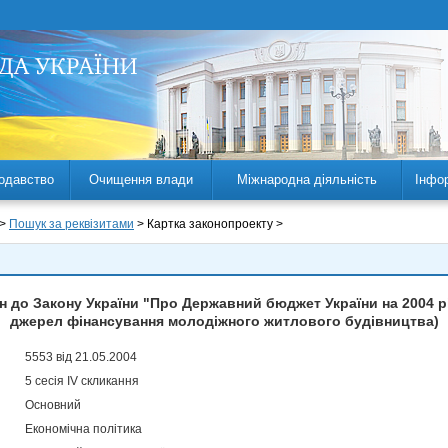
одавство
Очищення влади
Міжнародна діяльність
Інфо
 >
Пошук за реквізитами
> Картка законопроекту >
н до Закону України "Про Державний бюджет України на 2004 
джерел фінансування молодіжного житлового будівництва)
5553 від 21.05.2004
5 сесія IV скликання
Основний
Економічна політика