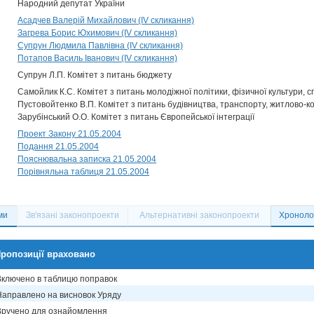
Народний депутат України
Асадчев Валерій Михайлович (IV скликання)
Загрева Борис Юхимович (IV скликання)
Супрун Людмила Павлівна (IV скликання)
Потапов Василь Іванович (IV скликання)
Супрун Л.П. Комітет з питань бюджету
Самойлик К.С. Комітет з питань молодіжної політики, фізичної культури, с
Пустовойтенко В.П. Комітет з питань будівництва, транспорту, житлово-ко
Зарубінський О.О. Комітет з питань Європейської інтеграції
Проект Закону 21.05.2004
Подання 21.05.2004
Пояснювальна записка 21.05.2004
Порівняльна таблиця 21.05.2004
ми
Зв'язані законопроекти
Альтернативні законопроекти
Хронолог
ропозиції враховано
Включено в таблицю поправок
Направлено на висновок Уряду
Вручено для ознайомлення