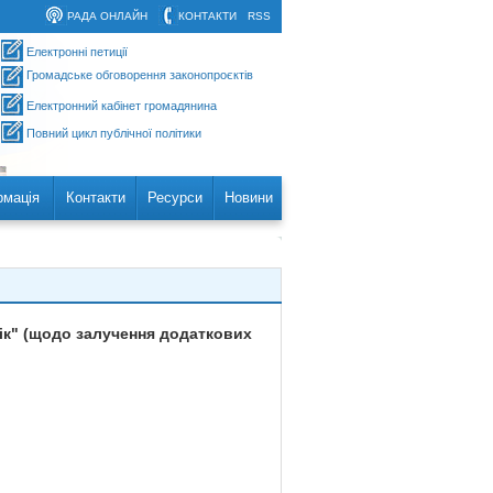
РАДА ОНЛАЙН
КОНТАКТИ
RSS
Електронні петиції
Громадське обговорення законопроєктів
Електронний кабінет громадянина
Повний цикл публічної політики
рмація
Контакти
Ресурси
Новини
рік" (щодо залучення додаткових