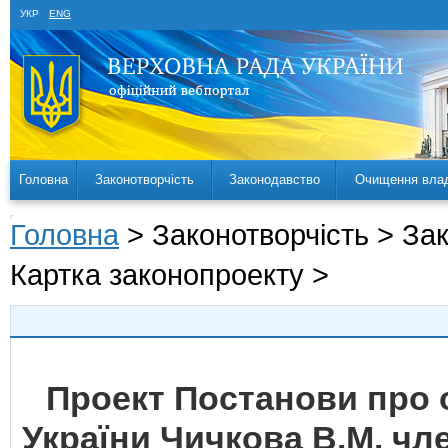
УКР
ENG
Головна
Законотворчість
Законодавство
Очищення вла
Головна
> Законотворчість > За
Картка законопроекту >
Проект Постанови про 
України Чичкова В.М. чл