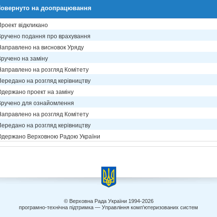
овернуто на доопрацювання
Проект відкликано
Вручено подання про врахування
Направлено на висновок Уряду
Вручено на заміну
Направлено на розгляд Комітету
Передано на розгляд керівництву
Одержано проект на заміну
Вручено для ознайомлення
Направлено на розгляд Комітету
Передано на розгляд керівництву
Одержано Верховною Радою України
© Верховна Рада України 1994-2026
програмно-технічна підтримка — Управління комп'ютеризованих систем