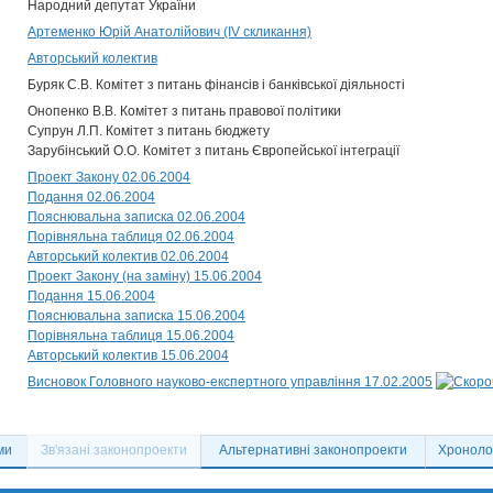
Народний депутат України
Артеменко Юрій Анатолійович (IV скликання)
Авторський колектив
Буряк С.В. Комітет з питань фінансів і банківської діяльності
Онопенко В.В. Комітет з питань правової політики
Супрун Л.П. Комітет з питань бюджету
Зарубінський О.О. Комітет з питань Європейської інтеграції
Проект Закону 02.06.2004
Подання 02.06.2004
Пояснювальна записка 02.06.2004
Порівняльна таблиця 02.06.2004
Авторський колектив 02.06.2004
Проект Закону (на заміну) 15.06.2004
Подання 15.06.2004
Пояснювальна записка 15.06.2004
Порівняльна таблиця 15.06.2004
Авторський колектив 15.06.2004
Висновок Головного науково-експертного управління 17.02.2005
ми
Зв'язані законопроекти
Альтернативні законопроекти
Хронолог