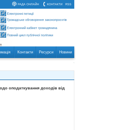
РАДА ОНЛАЙН
КОНТАКТИ
RSS
Електронні петиції
Громадське обговорення законопроєктів
Електронний кабінет громадянина
Повний цикл публічної політики
рмація
Контакти
Ресурси
Новини
щодо оподаткування доходів від