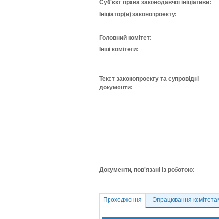
Суб'єкт права законодавчої ініціативи:
Ініціатор(и) законопроекту:
Головний комітет:
Інші комітети:
Текст законопроекту та супровідні
документи:
Документи, пов'язані із роботою:
Проходження
Опрацювання комітета