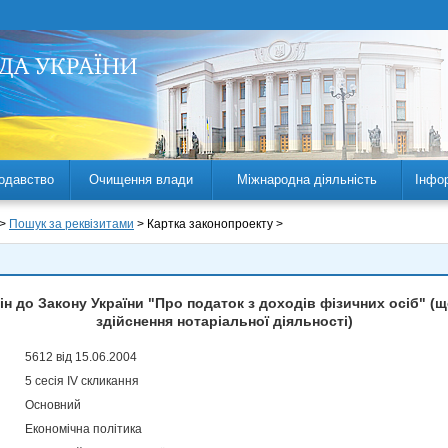
одавство
Очищення влади
Міжнародна діяльність
Інфо
 >
Пошук за реквізитами
> Картка законопроекту >
ін до Закону України "Про податок з доходів фізичних осіб" (
здійснення нотаріальної діяльності)
5612 від 15.06.2004
5 сесія IV скликання
Основний
Економічна політика