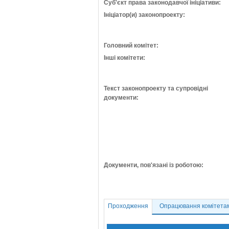
Суб'єкт права законодавчої ініціативи:
Ініціатор(и) законопроекту:
Головний комітет:
Інші комітети:
Текст законопроекту та супровідні
документи:
Документи, пов'язані із роботою:
Проходження
Опрацювання комітета