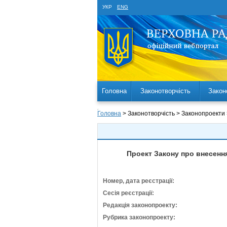
УКР
ENG
Головна
Законотворчість
Закон
Головна
> Законотворчість > Законопроекти
Проект Закону про внесення
Номер, дата реєстрації:
Сесія реєстрації:
Редакція законопроекту:
Рубрика законопроекту: