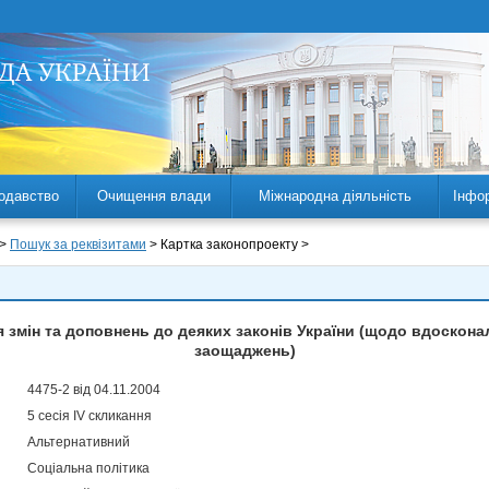
одавство
Очищення влади
Міжнародна діяльність
Інфо
 >
Пошук за реквізитами
> Картка законопроекту >
 змін та доповнень до деяких законів України (щодо вдоскон
заощаджень)
4475-2 від 04.11.2004
5 сесія IV скликання
Альтернативний
Соціальна політика