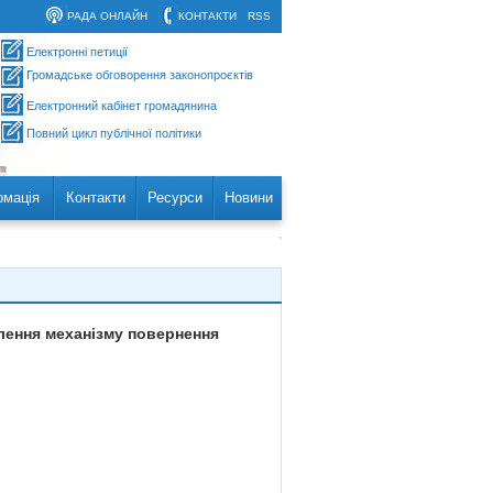
РАДА ОНЛАЙН
КОНТАКТИ
RSS
Електронні петиції
Громадське обговорення законопроєктів
Електронний кабінет громадянина
Повний цикл публічної політики
рмація
Контакти
Ресурси
Новини
алення механізму повернення