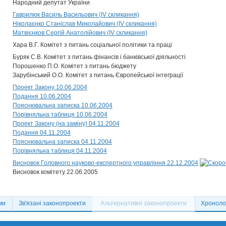
Народний депутат України
Гаврилюк Василь Васильович (IV скликання)
Ніколаєнко Станіслав Миколайович (IV скликання)
Матвієнков Сергій Анатолійович (IV скликання)
Хара В.Г. Комітет з питань соціальної політики та праці
Буряк С.В. Комітет з питань фінансів і банківської діяльності
Порошенко П.О. Комітет з питань бюджету
Зарубінський О.О. Комітет з питань Європейської інтеграції
Проект Закону 10.06.2004
Подання 10.06.2004
Пояснювальна записка 10.06.2004
Порівняльна таблиця 10.06.2004
Проект Закону (на заміну) 04.11.2004
Подання 04.11.2004
Пояснювальна записка 04.11.2004
Порівняльна таблиця 04.11.2004
Висновок Головного науково-експертного управління 22.12.2004
Висновок комітету 22.06.2005
ми
Зв'язані законопроекти
Альтернативні законопроекти
Хронолог