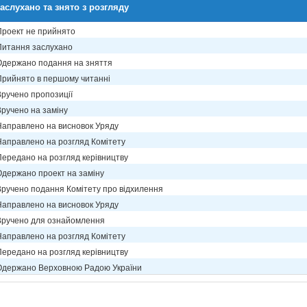
аслухано та знято з розгляду
Проект не прийнято
Питання заслухано
Одержано подання на зняття
Прийнято в першому читанні
Вручено пропозиції
Вручено на заміну
Направлено на висновок Уряду
Направлено на розгляд Комітету
Передано на розгляд керівництву
Одержано проект на заміну
Вручено подання Комітету про відхилення
Направлено на висновок Уряду
Вручено для ознайомлення
Направлено на розгляд Комітету
Передано на розгляд керівництву
Одержано Верховною Радою України