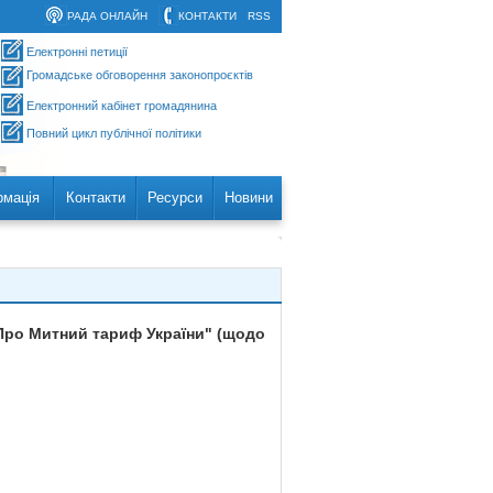
РАДА ОНЛАЙН
КОНТАКТИ
RSS
Електронні петиції
Громадське обговорення законопроєктів
Електронний кабінет громадянина
Повний цикл публічної політики
рмація
Контакти
Ресурси
Новини
"Про Митний тариф України" (щодо