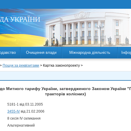
одавство
Очищення влади
Міжнародна діяльність
Інфо
 >
Пошук за реквізитами
> Картка законопроекту >
 до Митного тарифу України, затвердженого Законом України 
тракторів колісних)
5181-1 від 03.11.2005
3455-IV
від 21.02.2006
8 сесія IV скликання
Альтернативний