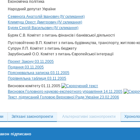
Економічна політика
Народний депутат України
Семинога Анатолій Іванович (IV скликання)
Климпуш Орест Дмитрович (IV скликання)
Буряк Сергій Васильович (IV скликання)
Буряк С.В. Комітет з питань фінансів і банківської діяльності
Пустовойтенко В.П. Комітет з питань будівництва, транспорту, житлово-ко
Супрун Л.П. Комітет з питань бюджету
Зарубінський О.О. Комітет з питань Європейської інтеграції
Проект Закону 03.11.2005
Подання 03.11.2005
Пояснювальна записка 03.11.2005
Порівняльна таблиця 03.11.2005
Висновок комітету 01.11.2005
Висновок Головного науково-експертного управління 14.11.2005
Текст, підписаний Головою Верховної Ради України 23.02.2006
ми
Зв'язані законопроекти
Альтернативні законопроекти
Хронолог
акон підписано