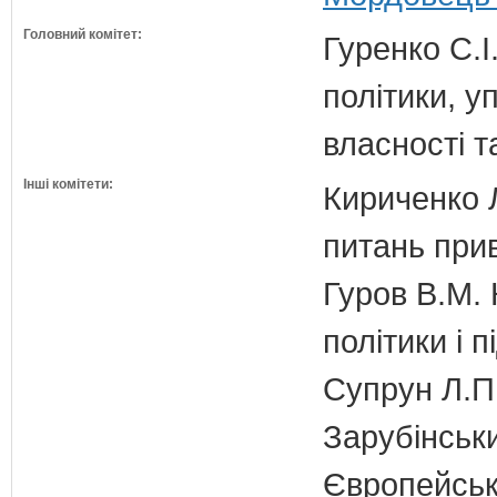
Головний комітет:
Гуренко С.І
політики, 
власності т
Інші комітети:
Кириченко Л
питань прив
Гуров В.М. 
політики і 
Супрун Л.П
Зарубінськи
Європейсько