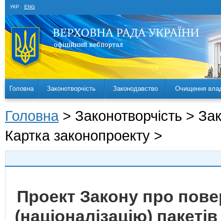
УКР
ENG
Головна
Законотворчість
Законодавство
Очищення вла
Головна
> Законотворчість > За
Картка законопроекту >
Проект Закону про пове
(націоналізацію) пакеті