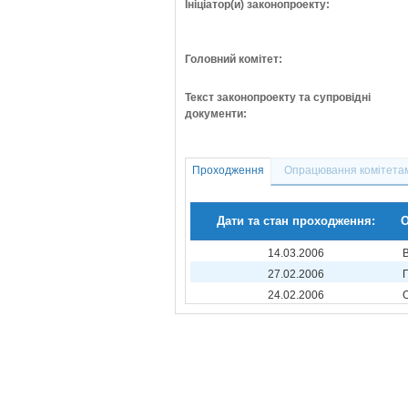
Ініціатор(и) законопроекту:
Головний комітет:
Текст законопроекту та супровідні
документи:
Проходження
Опрацювання комітета
Дати та стан проходження:
О
14.03.2006
27.02.2006
24.02.2006