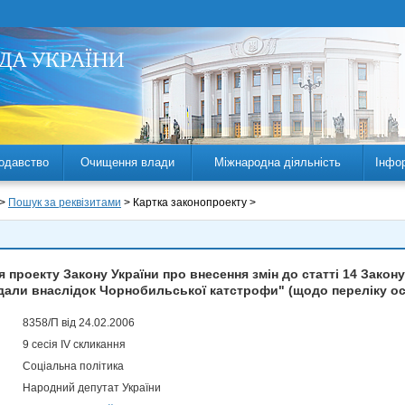
одавство
Очищення влади
Міжнародна діяльність
Інфо
 >
Пошук за реквізитами
> Картка законопроекту >
проекту Закону України про внесення змін до статті 14 Закону
дали внаслідок Чорнобильської катстрофи" (щодо переліку осі
8358/П від 24.02.2006
9 сесія IV скликання
Соціальна політика
Народний депутат України