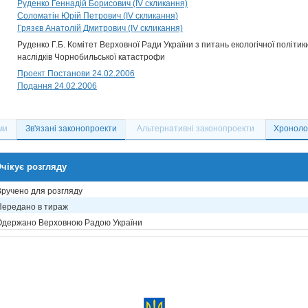
Руденко Геннадій Борисович (IV скликання)
Соломатін Юрій Петрович (IV скликання)
Грязєв Анатолій Дмитрович (IV скликання)
Руденко Г.Б. Комітет Верховної Ради України з питань екологічної політик
наслідків Чорнобильської катастрофи
Проект Постанови 24.02.2006
Подання 24.02.2006
ми
Зв'язані законопроекти
Альтернативні законопроекти
Хронолог
чікує розгляду
Вручено для розгляду
Передано в тираж
Одержано Верховною Радою України