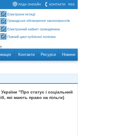
РАДА ОНЛАЙН
КОНТАКТИ
RSS
Електронні петиції
Громадське обговорення законопроєктів
Електронний кабінет громадянина
Повний цикл публічної політики
рмація
Контакти
Ресурси
Новини
 України "Про статус і соціальний
б, які мають право на пільги)