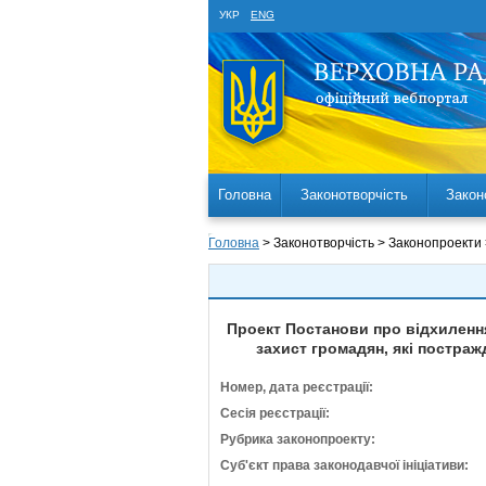
УКР
ENG
Головна
Законотворчість
Закон
Головна
> Законотворчість > Законопроекти
Проект Постанови про відхилення 
захист громадян, які постраж
Номер, дата реєстрації:
Сесія реєстрації:
Рубрика законопроекту:
Суб'єкт права законодавчої ініціативи: