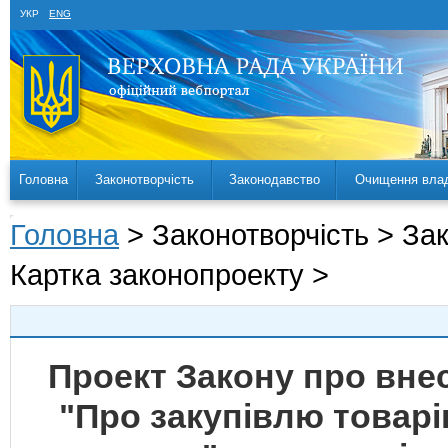
УКР
ENG
Головна
Законотворчість
Законодавство
Очищення вла
Головна
> Законотворчість > За
Картка законопроекту >
Проект Закону про внес
"Про закупівлю товарів