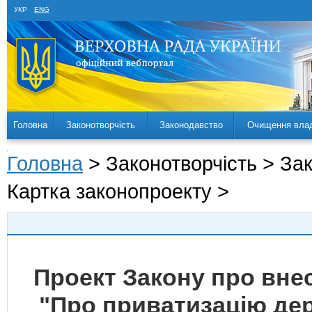
УКР
ENG
Головна
Законотворчість
Законодавство
Очищення вла
Головна
> Законотворчість > За
Картка законопроекту >
Проект Закону про внес
"Про приватизацію де