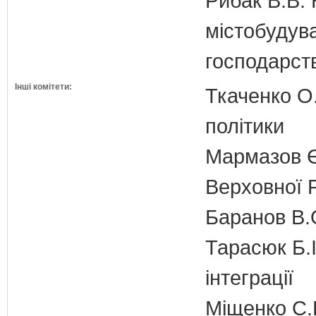
Рибак В.В. 
містобудув
господарств
Інші комітети:
Ткаченко О.
політики
Мармазов Є
Верховної Р
Баранов В.
Тарасюк Б.І
інтеграції
Міщенко С.Г