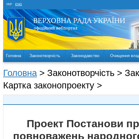
УКР
ENG
Головна
Законотворчість
Законодавство
Очищення вла
Головна
> Законотворчість > За
Картка законопроекту >
Проект Постанови п
повноважень народного