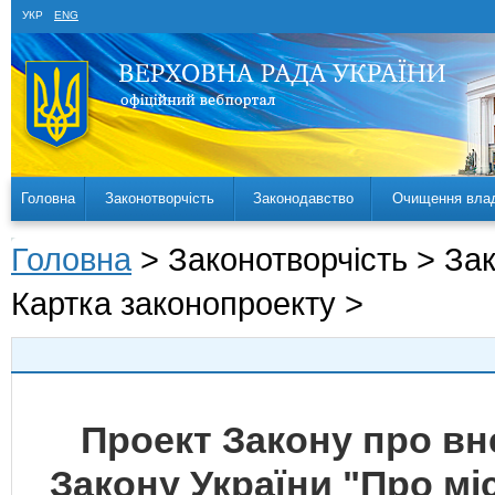
УКР
ENG
Головна
Законотворчість
Законодавство
Очищення вла
Головна
> Законотворчість > За
Картка законопроекту >
Проект Закону про вн
Закону України "Про міс