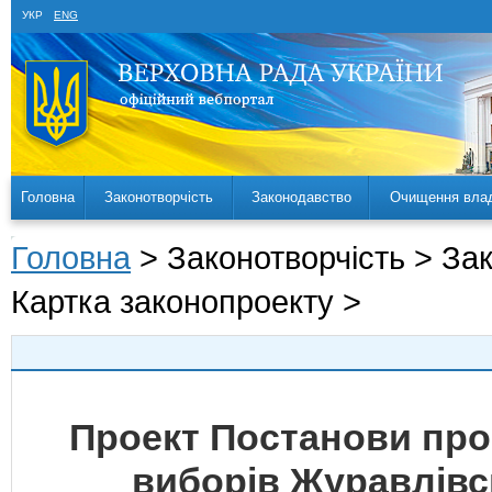
УКР
ENG
Головна
Законотворчість
Законодавство
Очищення вла
Головна
> Законотворчість > За
Картка законопроекту >
Проект Постанови про
виборів Журавлівс