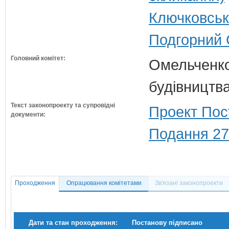
Ключковськ
Подгорний 
Головний комітет:
Омельченко
будівництв
Текст законопроекту та супровідні
Проект Пос
документи:
Подання 27
Проходження
Опрацювання комітетами
Зв'язані законопроекти
Дати та стан проходження:
Постанову підписано