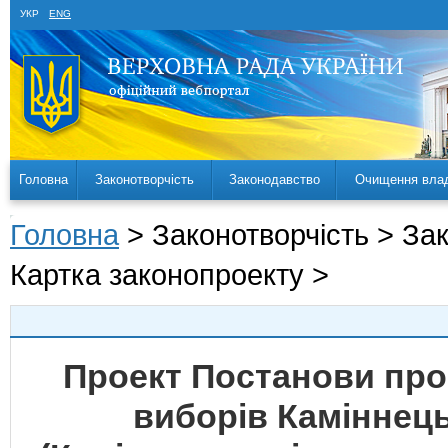
УКР
ENG
Головна
Законотворчість
Законодавство
Очищення вла
Головна
> Законотворчість > За
Картка законопроекту >
Проект Постанови про
виборів Каміннець