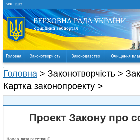
УКР
ENG
Головна
Законотворчість
Законодавство
Очищення вла
Головна
> Законотворчість > За
Картка законопроекту >
Проект Закону про со
Номер, дата реєстрації: