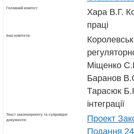
Головний комітет:
Хара В.Г. К
праці
Інші комітети:
Королевська
регуляторно
Міщенко С.Г
Баранов В.
Тарасюк Б.І
інтеграції
Текст законопроекту та супровідні
Проект Зак
документи:
Подання 24