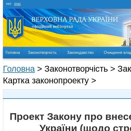
УКР
ENG
Головна
Законотворчість
Законодавство
Очищення вла
Головна
> Законотворчість > За
Картка законопроекту >
Проект Закону про внес
України (щодо стро