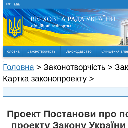
УКР
ENG
Головна
Законотворчість
Законодавство
Очищення вла
Головна
> Законотворчість > За
Картка законопроекту >
Проект Постанови про 
проекту Закону України