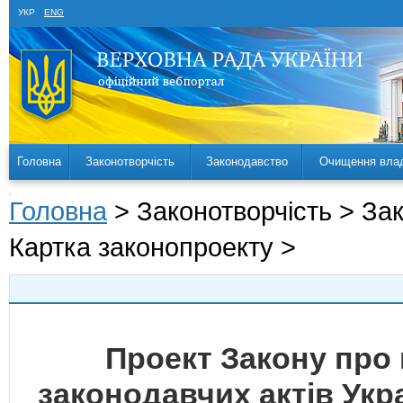
УКР
ENG
Головна
Законотворчість
Законодавство
Очищення вла
Головна
> Законотворчість > За
Картка законопроекту >
Проект Закону про 
законодавчих актів Укр