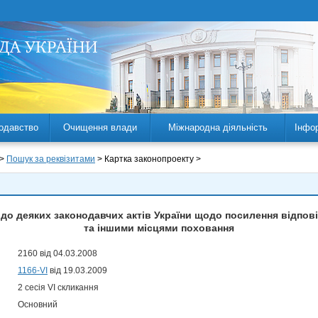
одавство
Очищення влади
Міжнародна діяльність
Інфо
 >
Пошук за реквізитами
> Картка законопроекту >
 до деяких законодавчих актів України щодо посилення відпов
та іншими місцями поховання
2160 від 04.03.2008
1166-VI
від 19.03.2009
2 сесія VI скликання
Основний