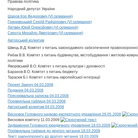
Правова політика
Народний депутат України
Шаров Ігор Федорович (VI скликання)
Гриневецький Сергій Рафаїлович (VI скликання)
Литвин Юрій Олексійович (VI скликання)
Сирота Михайло Дмитрович (VI скликання)
Авторський колектив
Швець В.Д. Комітет з питань законодавчого забезпечення правоохоронної
Рибак В.В. Комітет з питань будівництва, містобудування і житлово-комун
політики
Яворівський В.О. Комітет з питань культури і духовності
Баранов В.О. Комітет з питань бюджету
Тарасюк Б.І. Комітет з питань європейської інтеграції
Проект Закону 04.03.2008
Подання 04.03.2008
Пояснювальна записка 04.03.2008
Порівняльна таблиця 04.03.2008
Авторський колектив 04.03.2008
Висновок Головного науково-експертного управління 29.05.2008
Висновок комітету 11.03.2009
Зауваження Головного юридичного управління 18.03.2009
Порівняльна таблиця до другого читання 18.03.2009
Текст законопроекту до другого читання 18.03.2009