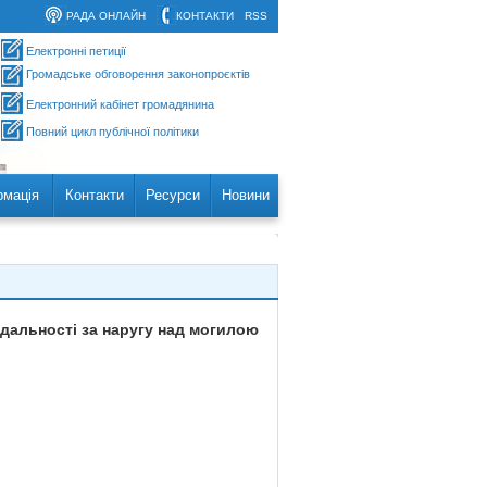
РАДА ОНЛАЙН
КОНТАКТИ
RSS
Електронні петиції
Громадське обговорення законопроєктів
Електронний кабінет громадянина
Повний цикл публічної політики
рмація
Контакти
Ресурси
Новини
ідальності за наругу над могилою