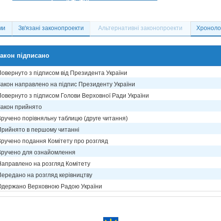
ми
Зв'язані законопроекти
Альтернативні законопроекти
Хронолог
акон підписано
Повернуто з підписом від Президента України
Закон направлено на підпис Президенту України
Повернуто з підписом Голови Верховної Ради України
Закон прийнято
Вручено порівняльну таблицю (друге читання)
Прийнято в першому читанні
Вручено подання Комітету про розгляд
Вручено для ознайомлення
Направлено на розгляд Комітету
Передано на розгляд керівництву
Одержано Верховною Радою України