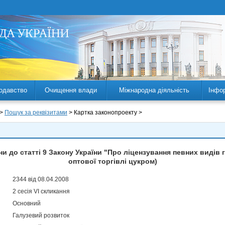
одавство
Очищення влади
Міжнародна діяльність
Інфо
 >
Пошук за реквізитами
> Картка законопроекту >
ни до статті 9 Закону України "Про ліцензування певних видів 
оптової торгівлі цукром)
2344 від 08.04.2008
2 сесія VI скликання
Основний
Галузевий розвиток