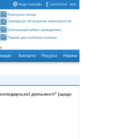
РАДА ОНЛАЙН
КОНТАКТИ
RSS
Електронні петиції
Громадське обговорення законопроєктів
Електронний кабінет громадянина
Повний цикл публічної політики
рмація
Контакти
Ресурси
Новини
господарської діяльності" (щодо