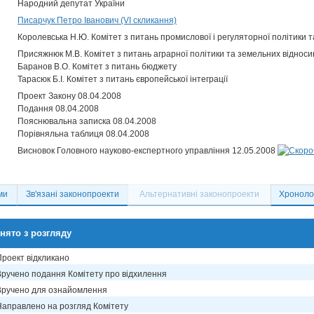
Народний депутат України
Писарчук Петро Іванович (VI скликання)
Королевська Н.Ю. Комітет з питань промислової і регуляторної політики 
Присяжнюк М.В. Комітет з питань аграрної політики та земельних відноси
Баранов В.О. Комітет з питань бюджету
Тарасюк Б.І. Комітет з питань європейської інтеграції
Проект Закону 08.04.2008
Подання 08.04.2008
Пояснювальна записка 08.04.2008
Порівняльна таблиця 08.04.2008
Висновок Головного науково-експертного управління 12.05.2008
ми
Зв'язані законопроекти
Альтернативні законопроекти
Хронолог
нято з розгляду
Проект відкликано
Вручено подання Комітету про відхилення
Вручено для ознайомлення
Направлено на розгляд Комітету