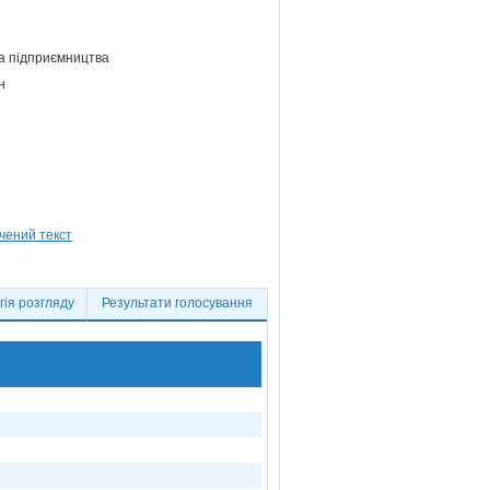
та підприємництва
н
ія розгляду
Результати голосування