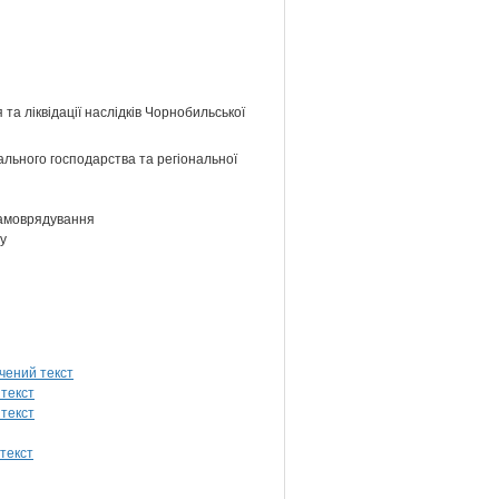
та ліквідації наслідків Чорнобильської
ального господарства та регіональної
самоврядування
му