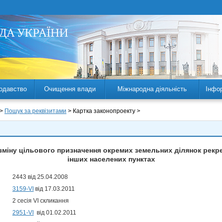
одавство
Очищення влади
Міжнародна діяльність
Інфо
 >
Пошук за реквізитами
> Картка законопроекту >
зміну цільового призначення окремих земельних ділянок рекре
інших населених пунктах
2443 від 25.04.2008
3159-VI
від 17.03.2011
2 сесія VI скликання
2951-VI
від 01.02.2011