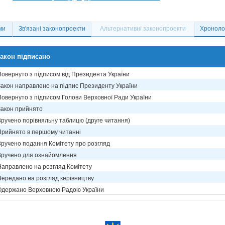
ми
Зв'язані законопроекти
Альтернативні законопроекти
Хронолог
акон підписано
Повернуто з підписом від Президента України
Закон направлено на підпис Президенту України
Повернуто з підписом Голови Верховної Ради України
Закон прийнято
Вручено порівняльну таблицю (друге читання)
Прийнято в першому читанні
Вручено подання Комітету про розгляд
Вручено для ознайомлення
Направлено на розгляд Комітету
Передано на розгляд керівництву
Одержано Верховною Радою України