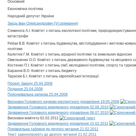
Основний
Економічна політика
Народний депутат України
Заєць Іван Олександрович (VI скликання)
Семинога А.І. Комітет з питань екологічної політики, природокористування 
катастрофи
Рибак В.В. Комітет з питань будівництва, містобудування і житлово-комун
політики
Калетнік Г.М. Комітет з питань аграрної політики та земельних відносин
Омельченко О.О. Комітет з питань державного будівництва та місцевого 
Костенко П.І. Комітет з питань сім'ї, молодіжної політики, спорту та туриз
Баранов В.О. Комітет з питань бюджету
Тарасюк Б.І. Комітет з питань європейської інтеграції
Проект Закону 25.04.2008
Подання 25.04.2008
Пояснювальна записка 25.04.2008
Висновок Головного науково-експертного управління 19.05.2008
Зауваження Головного юридичного управління 02.06.2010
Зауваження Головного юридичного управління 06.07.2010
Висновок комітету 02.02.2011
Зауваження Головного юридичного управління 15.02.2011
Порівняльна таблиця до другого читання 21.02.2011
Текст законопроекту до другого читання 21.02.2011