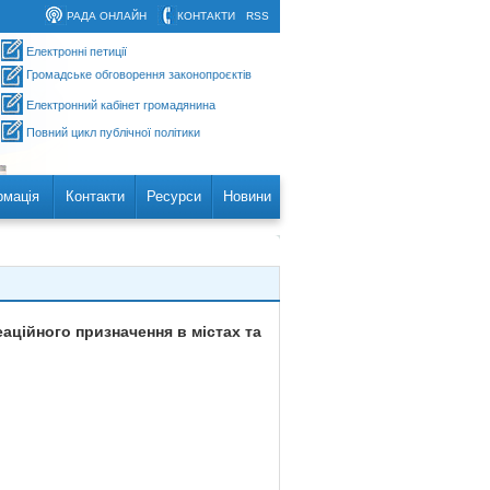
РАДА ОНЛАЙН
КОНТАКТИ
RSS
Електронні петиції
Громадське обговорення законопроєктів
Електронний кабінет громадянина
Повний цикл публічної політики
рмація
Контакти
Ресурси
Новини
аційного призначення в містах та