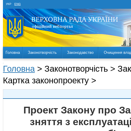
УКР
ENG
Головна
Законотворчість
Законодавство
Очищення вла
Головна
> Законотворчість > За
Картка законопроекту >
Проект Закону про З
зняття з експлуатац