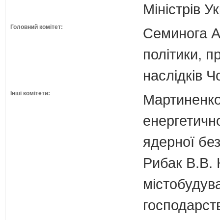
Міністрів У
Головний комітет:
Семинога А.
політики, п
наслідків 
Інші комітети:
Мартиненко
енергетично
ядерної бе
Рибак В.В. 
містобудув
господарств