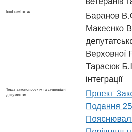
ветеранів та
Інші комітети:
Баранов В.
Макеєнко В.
депутатсько
Верховної 
Тарасюк Б.І
інтеграції
Текст законопроекту та супровідні
Проект Зак
документи:
Подання 25
Пояснюваль
Порівняльн