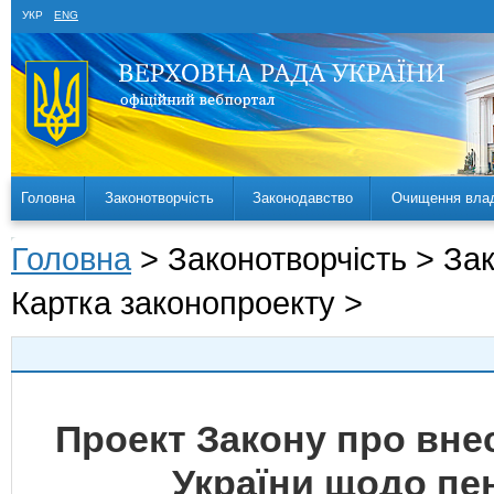
УКР
ENG
Головна
Законотворчість
Законодавство
Очищення вла
Головна
> Законотворчість > За
Картка законопроекту >
Проект Закону про внес
України щодо пе