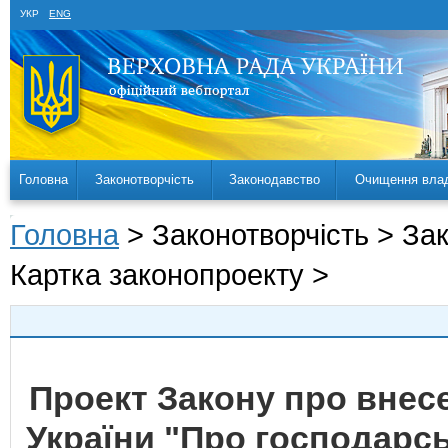
УКР
ENG
Головна
Законотворчість
Законодавство
Очищення вла
Головна
> Законотворчість > За
Картка законопроекту >
Проект Закону про внесе
України "Про господарсь