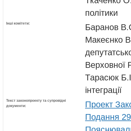
Ткаченко О.
політики
Інші комітети:
Баранов В.
Макеєнко В.
депутатсько
Верховної 
Тарасюк Б.І
інтеграції
Текст законопроекту та супровідні
Проект Зак
документи:
Подання 29
Пояснюваль