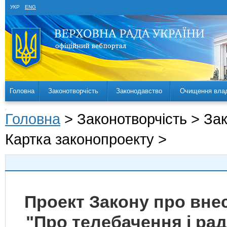
УКР
ENG
Головна
Законотворчість
Законодавство
Очищення вла
Головна
> Законотворчість > За
Картка законопроекту >
Проект Закону про внес
"Про телебачення і ра