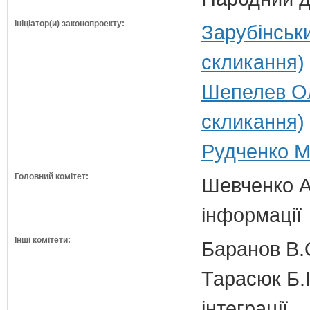
Ініціатор(и) законопроекту:
Зарубінськ
скликання)
Шепелев Ол
скликання)
Рудченко М
Головний комітет:
Шевченко А.
інформації
Інші комітети:
Баранов В.
Тарасюк Б.І
інтеграції