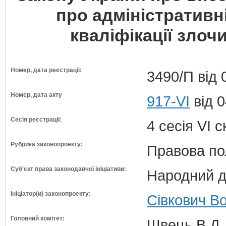
про адміністратив
кваліфікації злоч
Номер, дата реєстрації:
3490/П від 
Номер, дата акту
917-VI
від 0
Сесія реєстрації:
4 сесія VI 
Рубрика законопроекту:
Правова по
Суб'єкт права законодавчої ініціативи:
Народний д
Ініціатор(и) законопроекту:
Сівкович В
Головний комітет:
Швець В.Д. 