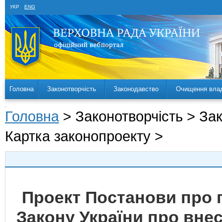
УКР
ENG
Головна
Законотворчість
Законодавство
Очищення вла
Головна
> Законотворчість > За
Картка законопроекту >
Проект Постанови про 
Закону України про внес