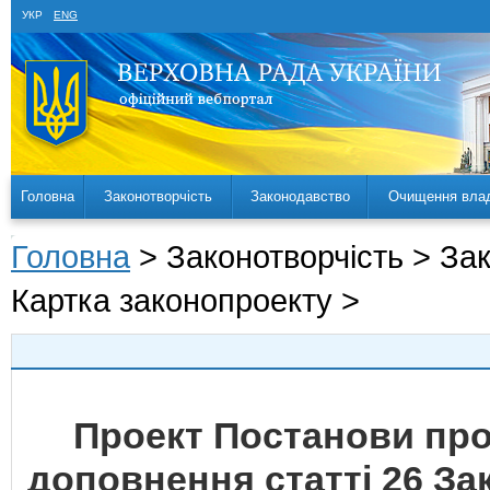
УКР
ENG
Головна
Законотворчість
Законодавство
Очищення вла
Головна
> Законотворчість > За
Картка законопроекту >
Проект Постанови про
доповнення статті 26 За