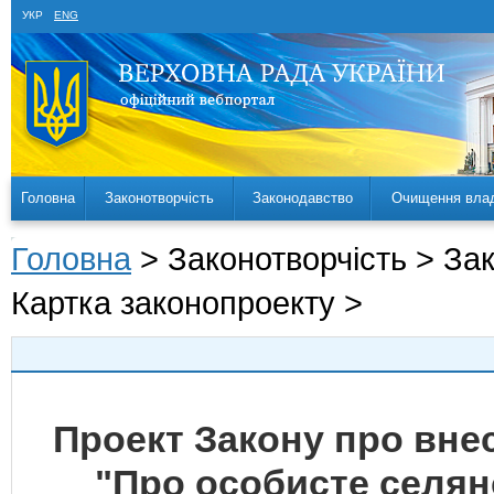
УКР
ENG
Головна
Законотворчість
Законодавство
Очищення вла
Головна
> Законотворчість > За
Картка законопроекту >
Проект Закону про внес
"Про особисте селян