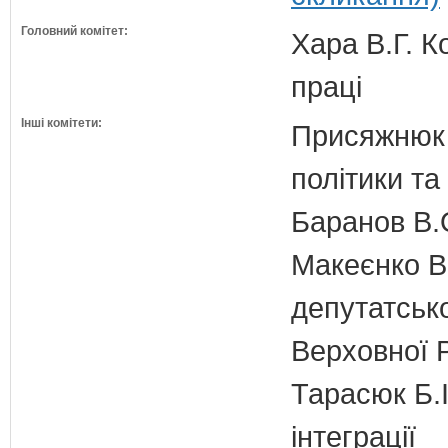
Головний комітет:
Хара В.Г. К
праці
Інші комітети:
Присяжнюк 
політики та
Баранов В.
Макеєнко В.
депутатсько
Верховної 
Тарасюк Б.І
інтеграції