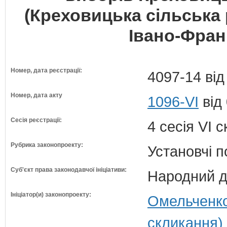
(Креховицька сільська
Івано-Франк
Номер, дата реєстрації:
4097-14 від
Номер, дата акту
1096-VI
від
Сесія реєстрації:
4 сесія VI 
Рубрика законопроекту:
Установчі 
Суб'єкт права законодавчої ініціативи:
Народний д
Ініціатор(и) законопроекту:
Омельченко
скликання)