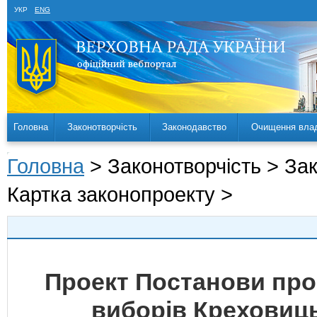
УКР
ENG
Головна
Законотворчість
Законодавство
Очищення вла
Головна
> Законотворчість > За
Картка законопроекту >
Проект Постанови про
виборів Креховиць