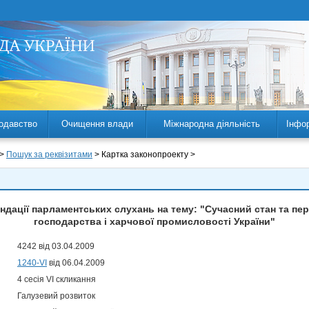
одавство
Очищення влади
Міжнародна діяльність
Інфо
 >
Пошук за реквізитами
> Картка законопроекту >
дації парламентських слухань на тему: "Сучасний стан та пе
господарства і харчової промисловості України"
4242 від 03.04.2009
1240-VI
від 06.04.2009
4 сесія VI скликання
Галузевий розвиток