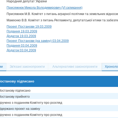
Народний депутат України
Присяжнюк Микола Володимирович (VI скликання)
Присяжнюк М.В. Комітет з питань аграрної політики та земельних відноси
Макеєнко В.В. Комітет з питань Регламенту, депутатської етики та забезп
Проект Постанови 19.03.2009
Подання 19.03.2009
Додаток 19.03.2009
Проект Постанови (на заміну) 03.04.2009
Подання 03.04.2009
Додаток 03.04.2009
ми
Зв'язані законопроекти
Альтернативні законопроекти
Хронолог
останову підписано
Постанову підписано
Постанову прийнято
Вручено з поданням Комітету про розгляд
Одержано проект на заміну
Вручено з поданням Комітету про розгляд