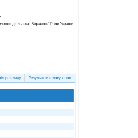
н
ечення діяльності Верховної Ради України
ія розгляду
Результати голосування