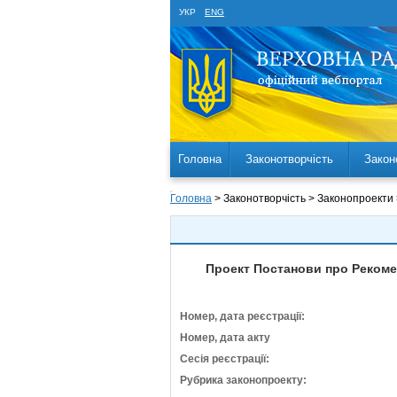
УКР
ENG
Головна
Законотворчість
Закон
Головна
> Законотворчість > Законопроекти
Проект Постанови про Рекомен
Номер, дата реєстрації:
Номер, дата акту
Сесія реєстрації:
Рубрика законопроекту: