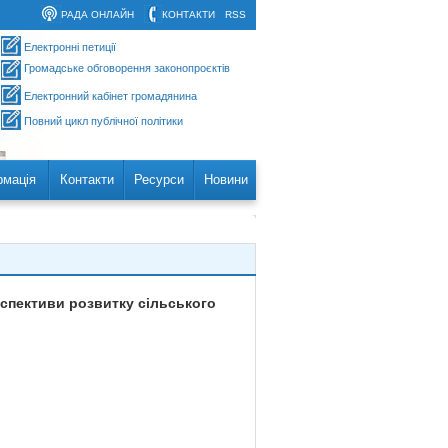
РАДА ОНЛАЙН
КОНТАКТИ
RSS
Електронні петиції
Громадське обговорення законопроєктів
Електронний кабінет громадянина
Повний цикл публічної політики
рмація
Контакти
Ресурси
Новини
рспективи розвитку сільського