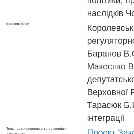
політики, п
наслідків 
Інші комітети:
Королевська
регуляторно
Баранов В.
Макеєнко В.
депутатсько
Верховної 
Тарасюк Б.І
інтеграції
Текст законопроекту та супровідні
Проект Зак