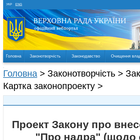
УКР
ENG
Головна
Законотворчість
Законодавство
Очищення вла
Головна
> Законотворчість > За
Картка законопроекту >
Проект Закону про внес
"Про надра" (щодо 