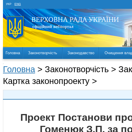
УКР
ENG
Головна
Законотворчість
Законодавство
Очищення вла
Головна
> Законотворчість > За
Картка законопроекту >
Проект Постанови про
Гоменюк З.П. за п