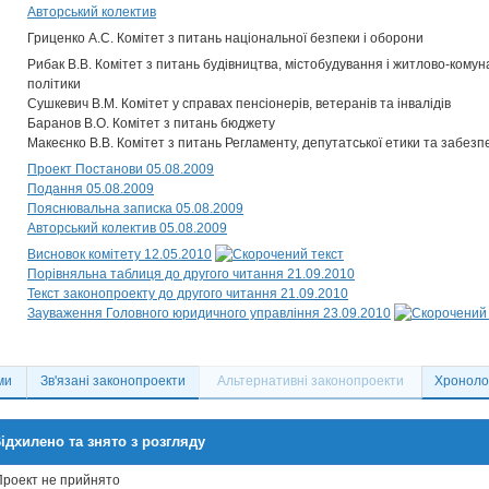
Авторський колектив
Гриценко А.С. Комітет з питань національної безпеки і оборони
Рибак В.В. Комітет з питань будівництва, містобудування і житлово-комун
політики
Сушкевич В.М. Комітет у справах пенсіонерів, ветеранів та інвалідів
Баранов В.О. Комітет з питань бюджету
Макеєнко В.В. Комітет з питань Регламенту, депутатської етики та забезп
Проект Постанови 05.08.2009
Подання 05.08.2009
Пояснювальна записка 05.08.2009
Авторський колектив 05.08.2009
Висновок комітету 12.05.2010
Порівняльна таблиця до другого читання 21.09.2010
Текст законопроекту до другого читання 21.09.2010
Зауваження Головного юридичного управління 23.09.2010
ми
Зв'язані законопроекти
Альтернативні законопроекти
Хронолог
ідхилено та знято з розгляду
Проект не прийнято