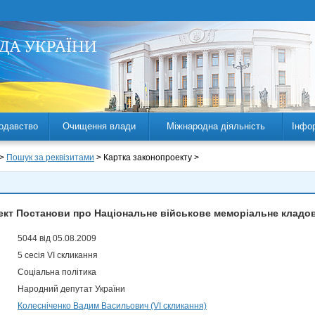
одавство
Очищення влади
Міжнародна діяльність
Інфо
 >
Пошук за реквізитами
> Картка законопроекту >
ект Постанови про Національне військове меморіальне кладо
5044 від 05.08.2009
5 сесія VI скликання
Соціальна політика
Народний депутат України
Колесніченко Вадим Васильович (VI скликання)