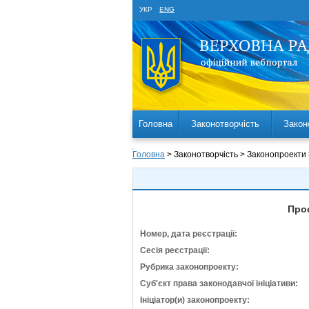
УКР
ENG
Головна
Законотворчість
Закон
Головна
> Законотворчість > Законопроекти
Про
Номер, дата реєстрації:
Сесія реєстрації:
Рубрика законопроекту:
Суб'єкт права законодавчої ініціативи:
Ініціатор(и) законопроекту: