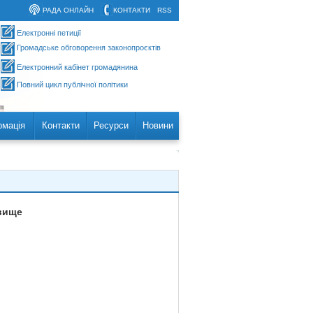
РАДА ОНЛАЙН
КОНТАКТИ
RSS
Електронні петиції
Громадське обговорення законопроєктів
Електронний кабінет громадянина
Повний цикл публічної політики
рмація
Контакти
Ресурси
Новини
вище