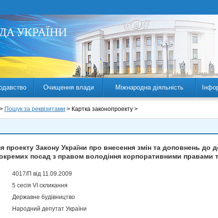
одавство
Очищення влади
Міжнародна діяльність
Інфо
 >
Пошук за реквізитами
> Картка законопроекту >
 проекту Закону України про внесення змін та доповнень до д
 окремих посад з правом володіння корпоративними правами т
4017/П від 11.09.2009
5 сесія VI скликання
Державне будівництво
Народний депутат України