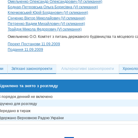
Омельченко Олександр Олександрович (VI скликання)
Боднар-Петровська Ольга Борисівна (VI скликання)
Ключковський Юрій Богданович (VI скликання)
Сінченко Віктор Миколайович (VI скликання)
Петренко Вадим Михайлович (VI скликання)
Трайдук Микола Федорович (VI скликання)
Омельченко О.О. Комітет з питань державного будівництва та місцевого 
Проект Постанови 11.09.2009
Подання 11.09.2009
ми
Зв'язані законопроекти
Альтернативні законопроекти
Хронолог
ідхилено та знято з розгляду
В порядок денний не включено
Вручено для розгляду
Передано в тираж
Одержано Верховною Радою України