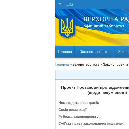
УКР
ENG
Головна
Законотворчість
Закон
Головна
> Законотворчість > Законопроекти
Проект Постанови про відхилення
(щодо несумісності
Номер, дата реєстрації:
Сесія реєстрації:
Рубрика законопроекту:
Суб'єкт права законодавчої ініціативи: