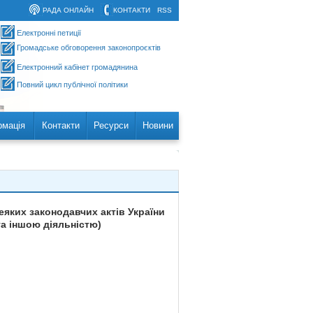
РАДА ОНЛАЙН
КОНТАКТИ
RSS
Електронні петиції
Громадське обговорення законопроєктів
Електронний кабінет громадянина
Повний цикл публічної політики
рмація
Контакти
Ресурси
Новини
еяких законодавчих актів України
а іншою діяльністю)