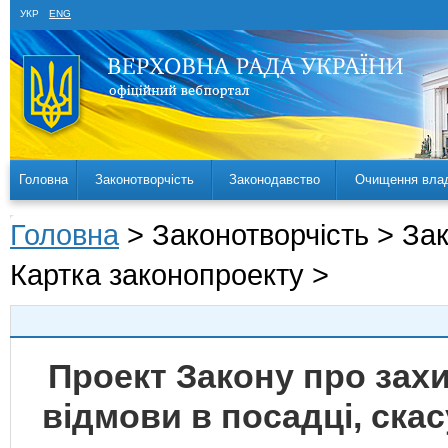
УКР
ENG
Головна
Законотворчість
Законодавство
Очищення вла
Головна
> Законотворчість > За
Картка законопроекту >
Проект Закону про захи
відмови в посадці, ска