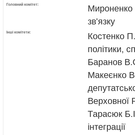
Головний комітет:
Мироненко М
зв'язку
Інші комітети:
Костенко П.
політики, с
Баранов В.
Макеєнко В.
депутатсько
Верховної 
Тарасюк Б.І
інтеграції