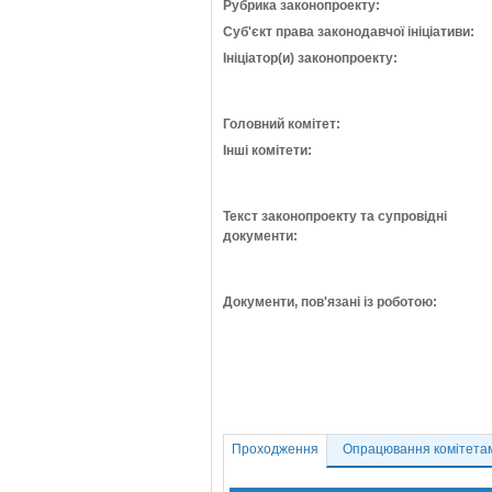
Рубрика законопроекту:
Суб'єкт права законодавчої ініціативи:
Ініціатор(и) законопроекту:
Головний комітет:
Інші комітети:
Текст законопроекту та супровідні
документи:
Документи, пов'язані із роботою:
Проходження
Опрацювання комітета