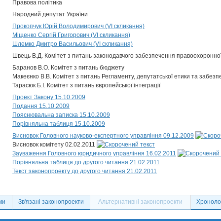
Правова політика
Народний депутат України
Прокопчук Юрій Володимирович (VI скликання)
Міщенко Сергій Григорович (VI скликання)
Шлемко Дмитро Васильович (VI скликання)
Швець В.Д. Комітет з питань законодавчого забезпечення правоохоронної
Баранов В.О. Комітет з питань бюджету
Макеєнко В.В. Комітет з питань Регламенту, депутатської етики та забезп
Тарасюк Б.І. Комітет з питань європейської інтеграції
Проект Закону 15.10.2009
Подання 15.10.2009
Пояснювальна записка 15.10.2009
Порівняльна таблиця 15.10.2009
Висновок Головного науково-експертного управління 09.12.2009
Висновок комітету 02.02.2011
Зауваження Головного юридичного управління 16.02.2011
Порівняльна таблиця до другого читання 21.02.2011
Текст законопроекту до другого читання 21.02.2011
ми
Зв'язані законопроекти
Альтернативні законопроекти
Хронолог