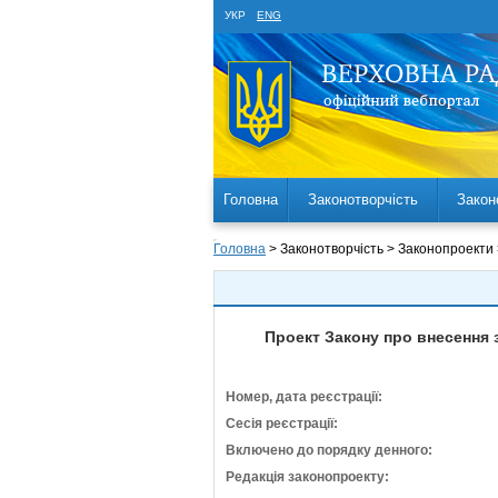
УКР
ENG
Головна
Законотворчість
Закон
Головна
> Законотворчість > Законопроекти
Проект Закону про внесення 
Номер, дата реєстрації:
Сесія реєстрації:
Включено до порядку денного:
Редакція законопроекту: