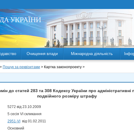
одавство
Очищення влади
Міжнародна діяльність
Інфо
 >
Пошук за реквізитами
> Картка законопроекту >
змін до статей 283 та 308 Кодексу України про адміністративн
подвійного розміру штрафу
5272 від 23.10.2009
5 сесія VI скликання
2951-VI
від 01.02.2011
Основний