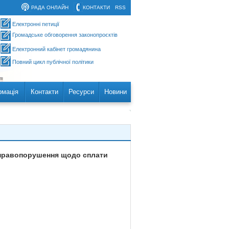
РАДА ОНЛАЙН
КОНТАКТИ
RSS
Електронні петиції
Громадське обговорення законопроєктів
Електронний кабінет громадянина
Повний цикл публічної політики
рмація
Контакти
Ресурси
Новини
і правопорушення щодо сплати