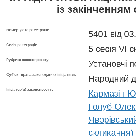
із закінченням
Номер, дата реєстрації:
5401 від 03
Сесія реєстрації:
5 сесія VI 
Рубрика законопроекту:
Установчі 
Суб'єкт права законодавчої ініціативи:
Народний д
Ініціатор(и) законопроекту:
Кармазін Юр
Голуб Олек
Яворівськи
скликання)