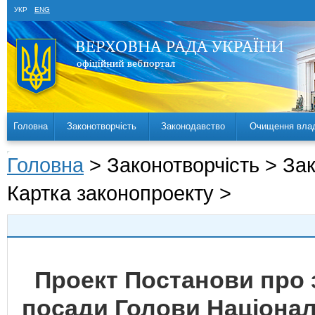
УКР
ENG
Головна
Законотворчість
Законодавство
Очищення вла
Головна
> Законотворчість > За
Картка законопроекту >
Проект Постанови про 
посади Голови Національ