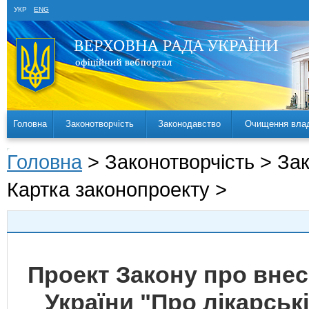
УКР
ENG
Головна
Законотворчість
Законодавство
Очищення вла
Головна
> Законотворчість > За
Картка законопроекту >
Проект Закону про внесе
України "Про лікарськ