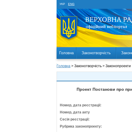
УКР
ENG
Головна
Законотворчість
Закон
Головна
> Законотворчість > Законопроекти
Проект Постанови про при
Номер, дата реєстрації:
Номер, дата акту
Сесія реєстрації:
Рубрика законопроекту: