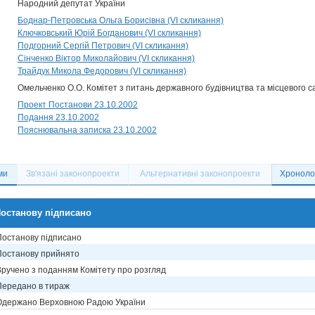
Народний депутат України
Боднар-Петровська Ольга Борисівна (VI скликання)
Ключковський Юрій Богданович (VI скликання)
Подгорний Сергій Петрович (VI скликання)
Сінченко Віктор Миколайович (VI скликання)
Трайдук Микола Федорович (VI скликання)
Омельченко О.О. Комітет з питань державного будівництва та місцевого 
Проект Постанови 23.10.2002
Подання 23.10.2002
Пояснювальна записка 23.10.2002
ми
Зв'язані законопроекти
Альтернативні законопроекти
Хронолог
останову підписано
Постанову підписано
Постанову прийнято
Вручено з поданням Комітету про розгляд
Передано в тираж
Одержано Верховною Радою України