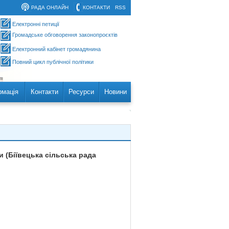
РАДА ОНЛАЙН
КОНТАКТИ
RSS
Електронні петиції
Громадське обговорення законопроєктів
Електронний кабінет громадянина
Повний цикл публічної політики
рмація
Контакти
Ресурси
Новини
 (Біївецька сільська рада