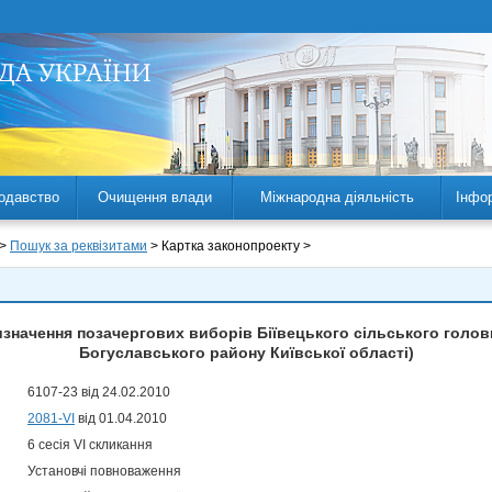
одавство
Очищення влади
Міжнародна діяльність
Інфо
 >
Пошук за реквізитами
> Картка законопроекту >
значення позачергових виборів Біївецького сільського голови
Богуславського району Київської області)
6107-23 від 24.02.2010
2081-VI
від 01.04.2010
6 сесія VI скликання
Установчі повноваження