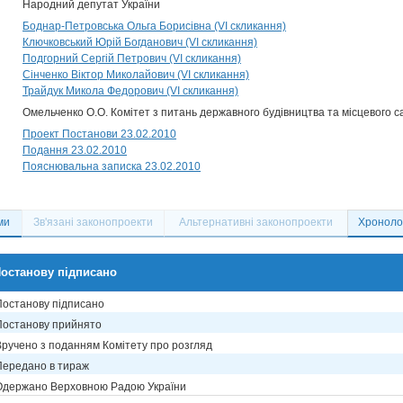
Народний депутат України
Боднар-Петровська Ольга Борисівна (VI скликання)
Ключковський Юрій Богданович (VI скликання)
Подгорний Сергій Петрович (VI скликання)
Сінченко Віктор Миколайович (VI скликання)
Трайдук Микола Федорович (VI скликання)
Омельченко О.О. Комітет з питань державного будівництва та місцевого 
Проект Постанови 23.02.2010
Подання 23.02.2010
Пояснювальна записка 23.02.2010
ми
Зв'язані законопроекти
Альтернативні законопроекти
Хронолог
останову підписано
Постанову підписано
Постанову прийнято
Вручено з поданням Комітету про розгляд
Передано в тираж
Одержано Верховною Радою України