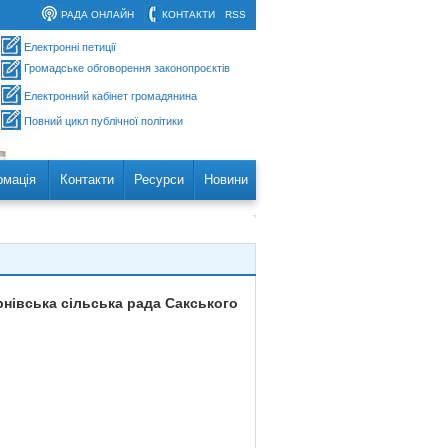
РАДА ОНЛАЙН
КОНТАКТИ
RSS
Електронні петиції
Громадське обговорення законопроєктів
Електронний кабінет громадянина
Повний цикл публічної політики
рмація
Контакти
Ресурси
Новини
нівська сільська рада Сакського