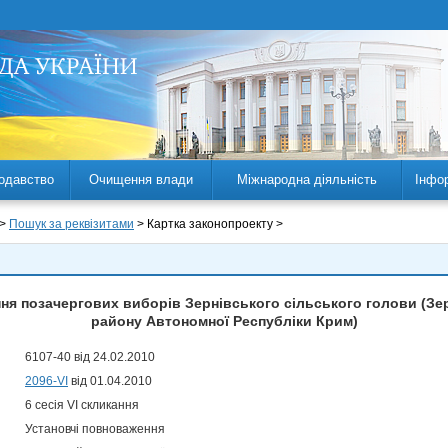
одавство
Очищення влади
Міжнародна діяльність
Інфо
 >
Пошук за реквізитами
> Картка законопроекту >
ня позачергових виборів Зернівського сільського голови (Зер
району Автономної Республіки Крим)
6107-40 від 24.02.2010
2096-VI
від 01.04.2010
6 сесія VI скликання
Установчі повноваження