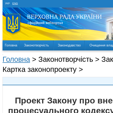
УКР
ENG
Головна
Законотворчість
Законодавство
Очищення вла
Головна
> Законотворчість > За
Картка законопроекту >
Проект Закону про вне
процесуального кодексу