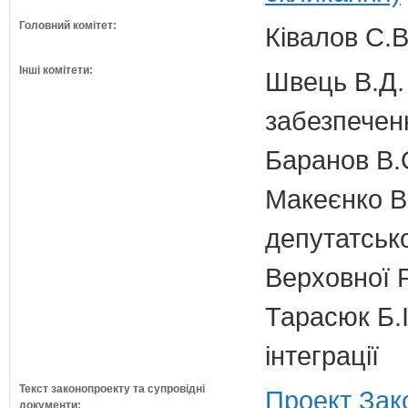
Головний комітет:
Ківалов С.В
Інші комітети:
Швець В.Д. 
забезпечен
Баранов В.
Макеєнко В.
депутатсько
Верховної 
Тарасюк Б.І
інтеграції
Текст законопроекту та супровідні
Проект Зак
документи: