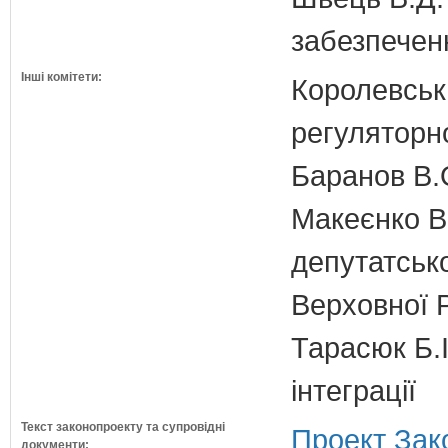
забезпечен
Інші комітети:
Королевська
регуляторно
Баранов В.
Макеєнко В.
депутатсько
Верховної 
Тарасюк Б.І
інтеграції
Текст законопроекту та супровідні
Проект Зак
документи: