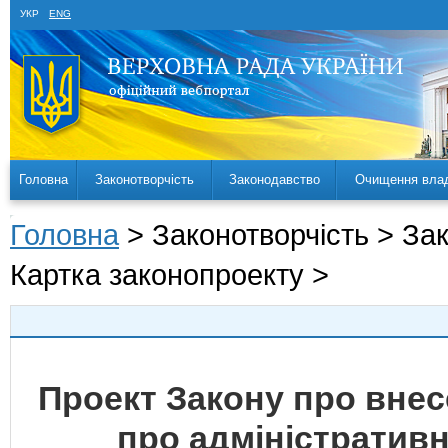
УКР
ENG
Головна
Законотворчість
Законодавство
Очищення вла
Головна
> Законотворчість > За
Картка законопроекту >
Проект Закону про внес
про адміністратив