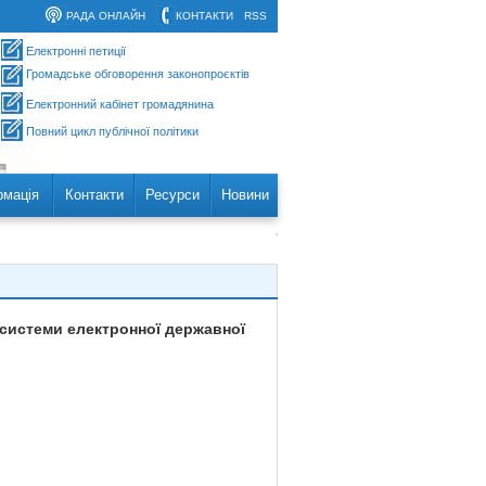
РАДА ОНЛАЙН
КОНТАКТИ
RSS
Електронні петиції
Громадське обговорення законопроєктів
Електронний кабінет громадянина
Повний цикл публічної політики
рмація
Контакти
Ресурси
Новини
 системи електронної державної