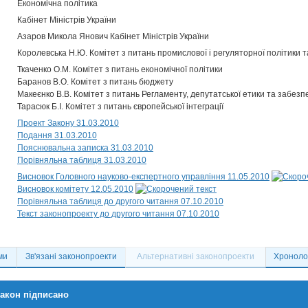
Економічна політика
Кабінет Міністрів України
Азаров Микола Янович Кабінет Міністрів України
Королевська Н.Ю. Комітет з питань промислової і регуляторної політики 
Ткаченко О.М. Комітет з питань економічної політики
Баранов В.О. Комітет з питань бюджету
Макеєнко В.В. Комітет з питань Регламенту, депутатської етики та забезп
Тарасюк Б.І. Комітет з питань європейської інтеграції
Проект Закону 31.03.2010
Подання 31.03.2010
Пояснювальна записка 31.03.2010
Порівняльна таблиця 31.03.2010
Висновок Головного науково-експертного управління 11.05.2010
Висновок комітету 12.05.2010
Порівняльна таблиця до другого читання 07.10.2010
Текст законопроекту до другого читання 07.10.2010
ми
Зв'язані законопроекти
Альтернативні законопроекти
Хронолог
акон підписано