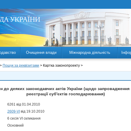
одавство
Очищення влади
Міжнародна діяльність
Інфо
 >
Пошук за реквізитами
> Картка законопроекту >
ін до деяких законодавчих актів України (щодо запровадження
реєстрації суб'єктів господарювання)
6261 від 01.04.2010
2609-VI
від 19.10.2010
6 сесія VI скликання
Основний