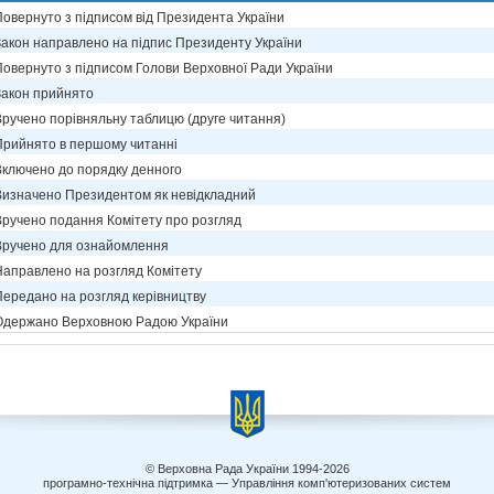
Повернуто з підписом від Президента України
Закон направлено на підпис Президенту України
Повернуто з підписом Голови Верховної Ради України
Закон прийнято
Вручено порівняльну таблицю (друге читання)
Прийнято в першому читанні
Включено до порядку денного
Визначено Президентом як невідкладний
Вручено подання Комітету про розгляд
Вручено для ознайомлення
Направлено на розгляд Комітету
Передано на розгляд керівництву
Одержано Верховною Радою України
© Верховна Рада України 1994-2026
програмно-технічна підтримка — Управління комп'ютеризованих систем