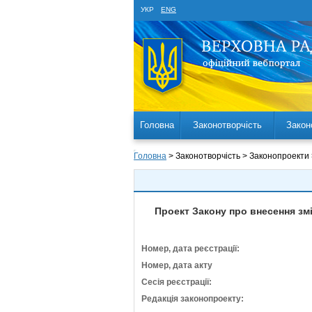
УКР
ENG
Головна
Законотворчість
Закон
Головна
> Законотворчість > Законопроекти
Проект Закону про внесення зм
Номер, дата реєстрації:
Номер, дата акту
Сесія реєстрації:
Редакція законопроекту: