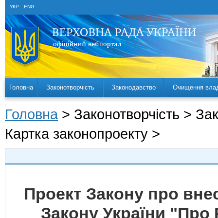
УКР
ENG
Головна
Законотворчість
Законодавство
Очищення вла
Головна
> Законотворчість > За
Картка законопроекту >
Проект Закону про вне
Закону України "Про