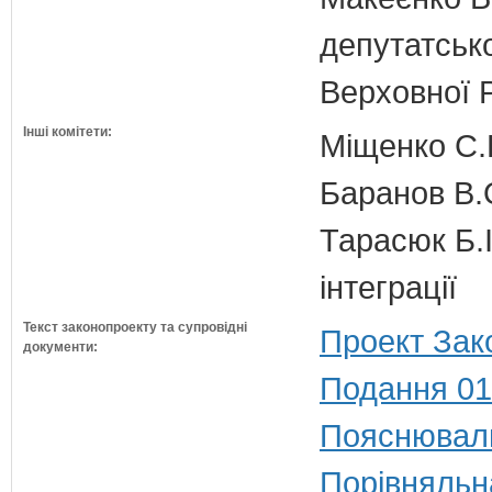
депутатсько
Верховної 
Інші комітети:
Міщенко С.Г
Баранов В.
Тарасюк Б.І
інтеграції
Текст законопроекту та супровідні
Проект Зак
документи:
Подання 01
Пояснюваль
Порівняльн