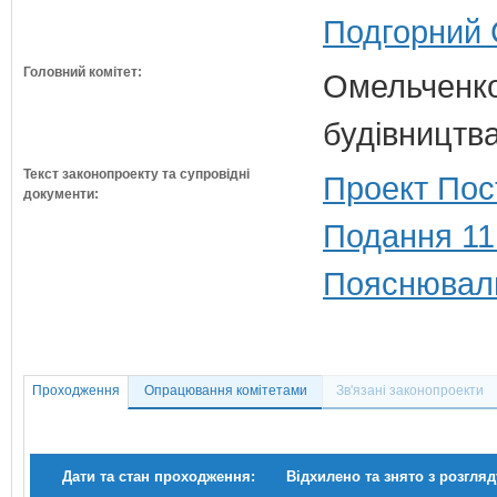
Подгорний 
Головний комітет:
Омельченко
будівництв
Текст законопроекту та супровідні
Проект Пос
документи:
Подання 11
Пояснюваль
Проходження
Опрацювання комітетами
Зв'язані законопроекти
Дати та стан проходження:
Відхилено та знято з розгляд