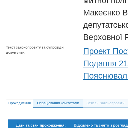
митної полі
Макеєнко В.
депутатсько
Верховної 
Текст законопроекту та супровідні
Проект Пос
документи:
Подання 21
Пояснюваль
Проходження
Опрацювання комітетами
Зв'язані законопроекти
Дати та стан проходження:
Відхилено та знято з розгляд