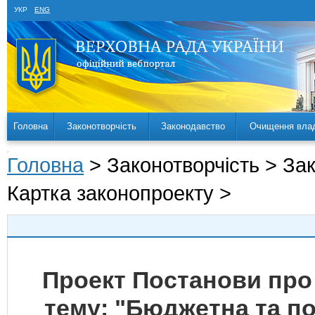
УКР
ENG
Головна
Законотворчість
Законодавство
Очищення вла
Головна
> Законотворчість > За
Картка законопроекту >
Проект Постанови про
тему: "Бюджетна та по