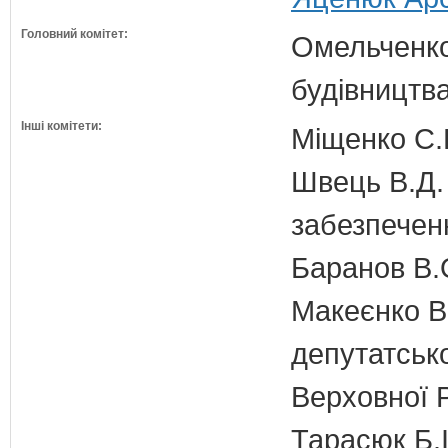
Головний комітет:
Омельченко
будівництв
Інші комітети:
Міщенко С.Г
Швець В.Д. 
забезпечен
Баранов В.
Макеєнко В.
депутатсько
Верховної 
Тарасюк Б.І