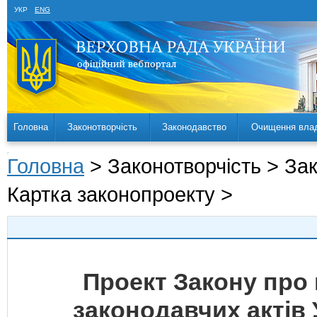
УКР
ENG
Головна
Законотворчість
Законодавство
Очищення вла
Головна
> Законотворчість > За
Картка законопроекту >
Проект Закону про 
законодавчих актів